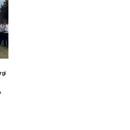
rgi
a