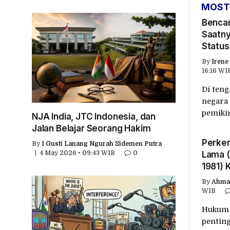
MOST
Bencan
Saatny
Status
By
Irene 
16:16 WI
Di teng
negara 
pemikir
NJA India, JTC Indonesia, dan
Jalan Belajar Seorang Hakim
Perkem
By
I Gusti Lanang Ngurah Sidemen Putra
4 May 2026 • 09:43 WIB
0
Lama 
1981) 
Undang
By
Ahmad
WIB
Hukum 
pentin