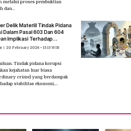
n melalui proses pembuktian
ah dan…
er Delik Materiil Tindak Pidana
i Dalam Pasal 603 Dan 604
an Implikasi Terhadap
ktian Kerugian Keuaangaan
o
20 February 2026 • 13:13 WIB
a
luan. Tindak pidana korupsi
an kejahatan luar biasa
ordinary crime) yang berdampak
rhadap stabilitas ekonomi,…