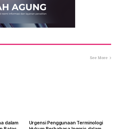
See More
na dalam
Urgensi Penggunaan Terminologi
n Batas
Hukum Berbahasa Inggris dalam