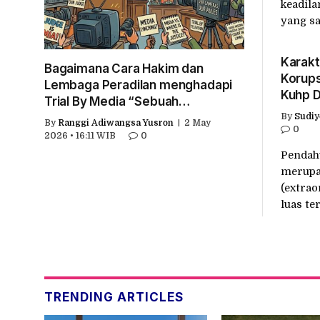
keadila
yang s
Karakt
Bagaimana Cara Hakim dan
Korups
Lembaga Peradilan menghadapi
Kuhp D
Trial By Media “Sebuah
Pembu
Pembelajaran dari India”
By
Sudiy
By
Ranggi Adiwangsa Yusron
2 May
Negar
0
2026 • 16:11 WIB
0
Pendahu
merupak
(extra
luas te
TRENDING ARTICLES