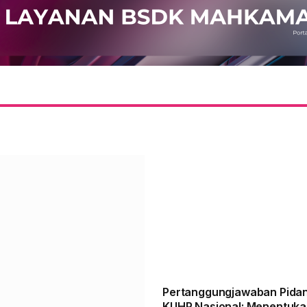
Pertanggungjawaban Pida
KUHP Nasional: Menentuka