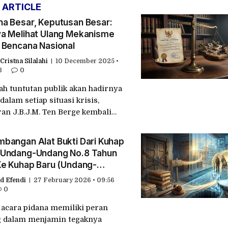
 ARTICLE
a Besar, Keputusan Besar:
a Melihat Ulang Mekanisme
 Bencana Nasional
Cristna Silalahi
10 December 2025 •
B
0
ah tuntutan publik akan hadirnya
dalam setiap situasi krisis,
an J.B.J.M. Ten Berge kembali…
bangan Alat Bukti Dari Kuhap
(Undang-Undang No.8 Tahun
Ke Kuhap Baru (Undang-
 No.20 Tahun 2025)
 Efendi
27 February 2026 • 09:56
0
acara pidana memiliki peran
g dalam menjamin tegaknya