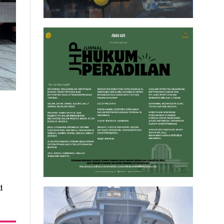
BATNA & WATNA: Mendorong K
Proses Mediasi
By
Yudhistira Ary Prabowo
7 August 2026 • 23:08 WIB
Salah satu bagian terpenting dalam proses mediasi ad
dalam menyelesaikan sengketa para pihak. Materi ini diba
d
Mediator Mediator, dengan tema pokok “Pengembangan A