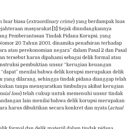
luar biasa (
extraordinary crime
) yang berdampak luas
sejahteraan masyarakat.
[1]
Sejak diundangkannya
ng Pemberantasan Tindak Pidana Korupsi, yang
omor 20 Tahun 2001, dinamika penafsiran terhadap
ra atau perekonomian negara” dalam Pasal 2 dan Pasal
tersebut harus dipahami sebagai delik formal atau
 konstruksi pembuktian unsur “kerugian keuangan
 “dapat” menilai bahwa delik korupsi merupakan delik
 yang dilarang, sehingga tindak pidana dianggap telah
akukan tanpa mensyaratkan timbulnya akibat kerugian
nsial loss
) telah cukup untuk memenuhi unsur tindak
ndangan lain menilai bahwa delik korupsi merupakan
ara harus dibuktikan secara konkret dan nyata (
actual
k formal dan delik materiil dalam tindak pidana