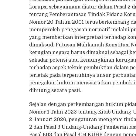
korupsi sebagaimana diatur dalam Pasal 2
tentang Pemberantasan Tindak Pidana Kor
Nomor 20 Tahun 2001 terus berkembang dal
memperoleh penegasan normatif melalui p
yang memberikan interpretasi terhadap ko
dimaksud. Putusan Mahkamah Konstitusi 
kerugian negara harus dimaknai sebagai ker
sekadar potensi atau kemungkinan kerugia
terhadap aspek teknis pembuktian dalam p
terletak pada terpenuhinya unsur perbua
penegakan hukum mensyaratkan pembuktian 
dihitung secara pasti.
Sejalan dengan perkembangan hukum pidan
Nomor 1 Tahn 2023 tentang Kitab Undang-U
2 Januari 2026, pengaturan mengenai tinda
2 dan Pasal 3 Undang-Undang Pemberantasan
Pasal 603 dan Pasal 604 KUHP dengan penegas