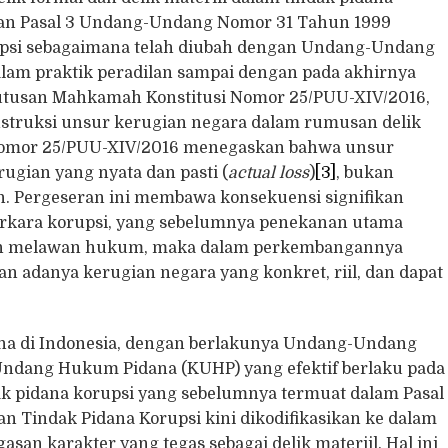
 dan Pasal 3 Undang-Undang Nomor 31 Tahun 1999
upsi sebagaimana telah diubah dengan Undang-Undang
am praktik peradilan sampai dengan pada akhirnya
utusan Mahkamah Konstitusi Nomor 25/PUU-XIV/2016,
nstruksi unsur kerugian negara dalam rumusan delik
Nomor 25/PUU-XIV/2016 menegaskan bahwa unsur
ugian yang nyata dan pasti (
actual loss
)
[3]
, bukan
n. Pergeseran ini membawa konsekuensi signifikan
erkara korupsi, yang sebelumnya penekanan utama
tan melawan hukum, maka dalam perkembangannya
adanya kerugian negara yang konkret, riil, dan dapat
a di Indonesia, dengan berlakunya Undang-Undang
ndang Hukum Pidana (KUHP) yang efektif berlaku pada
k pidana korupsi yang sebelumnya termuat dalam Pasal
 Tindak Pidana Korupsi kini dikodifikasikan ke dalam
an karakter yang tegas sebagai delik materiil. Hal ini