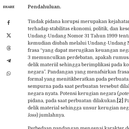
Pendahuluan.
SHARE
Tindak pidana korupsi merupakan kejahatan 
terhadap stabilitas ekonomi, politik, dan ke
Undang-Undang Nomor 31 Tahun 1999 tenta
kemudian diubah melalui Undang-Undang N
frasa “yang dapat merugikan keuangan nega
3 memunculkan perdebatan, apakah rumusan 
delik materiil sehingga berimplikasi pada
negara”. Pandangan yang menafsirkan frasa
formal yang menitikberatkan pada perbuatan
sempurna pada saat perbuatan tersebut dil
negara nyata. Potensi kerugian negara (
pote
pidana, pada saat perbuatan dilakukan.
[2]
Pa
delik material sehingga unsur kerugian neg
loss
) jumlahnya.
Perbedaan pandangan mengenai karakter deli