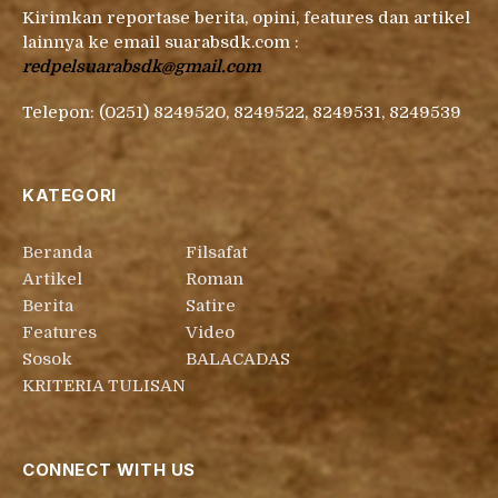
Kirimkan reportase berita, opini, features dan artikel
lainnya ke email suarabsdk.com :
redpelsuarabsdk@gmail.com
Telepon: (0251) 8249520, 8249522, 8249531, 8249539
KATEGORI
Beranda
Filsafat
Artikel
Roman
Berita
Satire
Features
Video
Sosok
BALACADAS
KRITERIA TULISAN
CONNECT WITH US