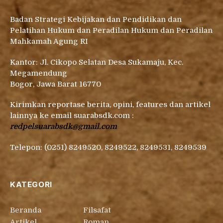
Badan Strategi Kebijakan dan Pendidikan dan
Pelatihan Hukum dan Peradilan Hukum dan Peradilan
Mahkamah Agung RI
Kantor: Jl. Cikopo Selatan Desa Sukamaju, Kec.
Megamendung
Bogor, Jawa Barat 16770
Kirimkan reportase berita, opini, features dan artikel
lainnya ke email suarabsdk.com :
redpelsuarabsdk@gmail.com
Telepon: (0251) 8249520, 8249522, 8249531, 8249539
KATEGORI
Beranda
Filsafat
Artikel
Roman