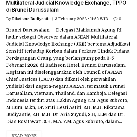
Multilateral Judicial Knowledge Exchange, TPPO
di Brunei Darussalam
By
Rikatama Budiyantie
3 February 2026 • 11:52 WIB
0
Brunei Darussalam — Delegasi Mahkamah Agung RI
hadir sebagai Observer dalam ASEAN Multilateral
Judicial Knowledge Exchange (JKE) bertema Adjudikasi
Sensitif terhadap Korban dalam Perkara Tindak Pidana
Perdagangan Orang, yang berlangsung pada 3-5
Februari 2026 di Radisson Hotel, Brunei Darussalam.
Kegiatan ini diselenggarakan oleh Council of ASEAN
Chief Justices (CACJ) dan diikuti oleh perwakilan
yudisial dari negara-negara ASEAN, termasuk Brunei
Darusallam, Vietnam, Thailand, dan Kamboja. Delegasi
Indonesia terdiri atas Hakim Agung Y.M. Agus Subroto,
M.Hum, M.kn, Dr. Sriti Hesti Astiti, S.H, M.H, Rikatama
Budiyantie, S.H, M.H, Dr. Aria Suyudi, S.H, LLM dan Dr.
Dian Rositawati, S.H, M.A. Y.M. Agus Subroto, dalam…
READ MORE