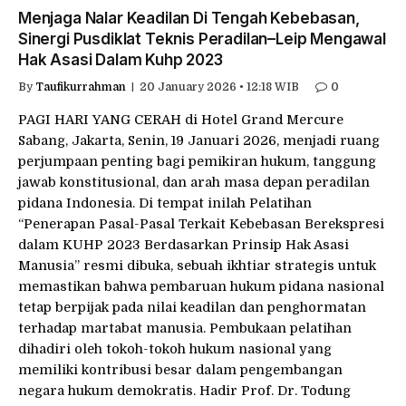
Menjaga Nalar Keadilan Di Tengah Kebebasan,
Sinergi Pusdiklat Teknis Peradilan–Leip Mengawal
Hak Asasi Dalam Kuhp 2023
By
Taufikurrahman
20 January 2026 • 12:18 WIB
0
PAGI HARI YANG CERAH di Hotel Grand Mercure
Sabang, Jakarta, Senin, 19 Januari 2026, menjadi ruang
perjumpaan penting bagi pemikiran hukum, tanggung
jawab konstitusional, dan arah masa depan peradilan
pidana Indonesia. Di tempat inilah Pelatihan
“Penerapan Pasal-Pasal Terkait Kebebasan Berekspresi
dalam KUHP 2023 Berdasarkan Prinsip Hak Asasi
Manusia” resmi dibuka, sebuah ikhtiar strategis untuk
memastikan bahwa pembaruan hukum pidana nasional
tetap berpijak pada nilai keadilan dan penghormatan
terhadap martabat manusia. Pembukaan pelatihan
dihadiri oleh tokoh-tokoh hukum nasional yang
memiliki kontribusi besar dalam pengembangan
negara hukum demokratis. Hadir Prof. Dr. Todung