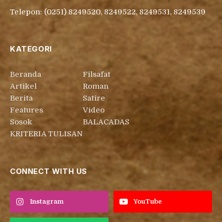
Telepon: (0251) 8249520, 8249522, 8249531, 8249539
KATEGORI
Beranda
Filsafat
Artikel
Roman
Berita
Satire
Features
Video
Sosok
BALACADAS
KRITERIA TULISAN
CONNECT WITH US
Instagram
YouTube