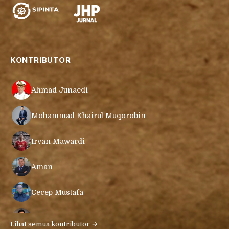
KONTRIBUTOR
Ahmad Junaedi
Mohammad Khairul Muqorobin
Irvan Mawardi
Aman
Cecep Mustafa
Muamar Azmar Mahmud Farig
Lihat semua kontributor →