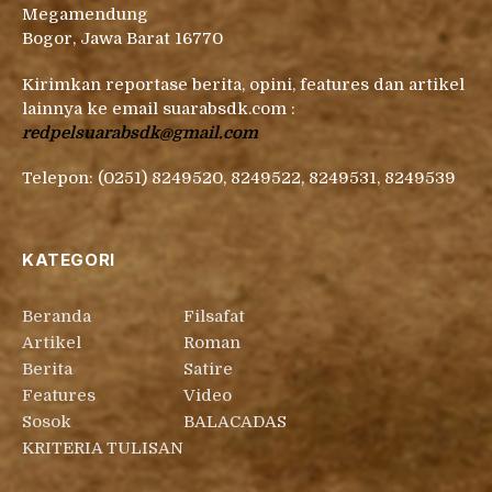
Megamendung
Bogor, Jawa Barat 16770
Kirimkan reportase berita, opini, features dan artikel
lainnya ke email suarabsdk.com :
redpelsuarabsdk@gmail.com
Telepon: (0251) 8249520, 8249522, 8249531, 8249539
KATEGORI
Beranda
Filsafat
Artikel
Roman
Berita
Satire
Features
Video
Sosok
BALACADAS
KRITERIA TULISAN