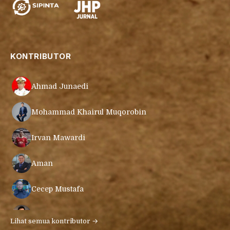
KONTRIBUTOR
Ahmad Junaedi
Mohammad Khairul Muqorobin
Irvan Mawardi
Aman
Cecep Mustafa
Muamar Azmar Mahmud Farig
Lihat semua kontributor →