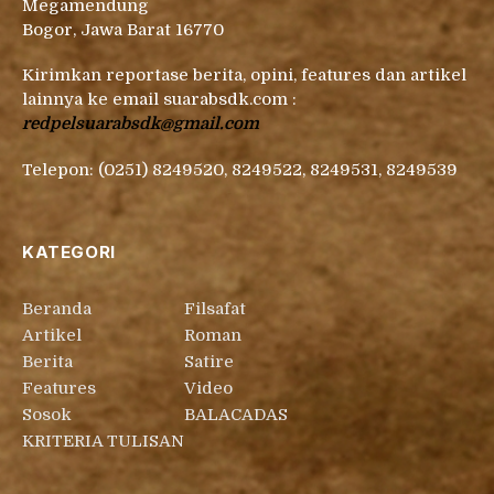
Megamendung
Bogor, Jawa Barat 16770
Kirimkan reportase berita, opini, features dan artikel
lainnya ke email suarabsdk.com :
redpelsuarabsdk@gmail.com
Telepon: (0251) 8249520, 8249522, 8249531, 8249539
KATEGORI
Beranda
Filsafat
Artikel
Roman
Berita
Satire
Features
Video
Sosok
BALACADAS
KRITERIA TULISAN