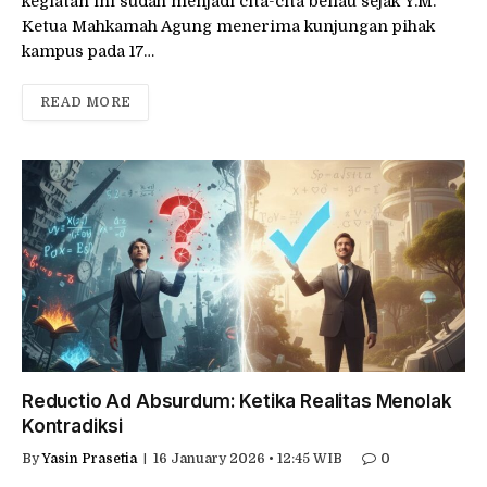
kegiatan ini sudah menjadi cita-cita beliau sejak Y.M.
Ketua Mahkamah Agung menerima kunjungan pihak
kampus pada 17…
READ MORE
Reductio Ad Absurdum: Ketika Realitas Menolak
Kontradiksi
By
Yasin Prasetia
16 January 2026 • 12:45 WIB
0