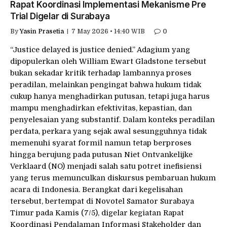
Rapat Koordinasi Implementasi Mekanisme Pre
Trial Digelar di Surabaya
By
Yasin Prasetia
7 May 2026 • 14:40 WIB
0
“Justice delayed is justice denied.” Adagium yang
dipopulerkan oleh William Ewart Gladstone tersebut
bukan sekadar kritik terhadap lambannya proses
peradilan, melainkan pengingat bahwa hukum tidak
cukup hanya menghadirkan putusan, tetapi juga harus
mampu menghadirkan efektivitas, kepastian, dan
penyelesaian yang substantif. Dalam konteks peradilan
perdata, perkara yang sejak awal sesungguhnya tidak
memenuhi syarat formil namun tetap berproses
hingga berujung pada putusan Niet Ontvankelijke
Verklaard (NO) menjadi salah satu potret inefisiensi
yang terus memunculkan diskursus pembaruan hukum
acara di Indonesia. Berangkat dari kegelisahan
tersebut, bertempat di Novotel Samator Surabaya
Timur pada Kamis (7/5), digelar kegiatan Rapat
Koordinasi Pendalaman Informasi Stakeholder dan