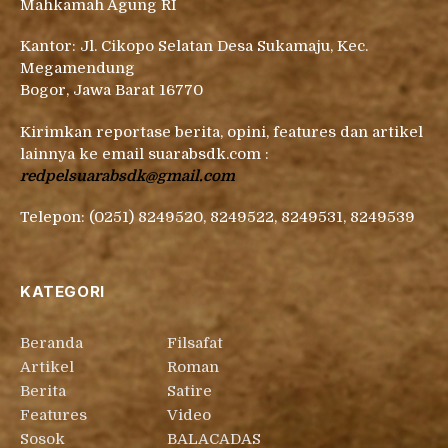
Mahkamah Agung RI
Kantor: Jl. Cikopo Selatan Desa Sukamaju, Kec.
Megamendung
Bogor, Jawa Barat 16770
Kirimkan reportase berita, opini, features dan artikel
lainnya ke email suarabsdk.com :
redpelsuarabsdk@gmail.com
Telepon: (0251) 8249520, 8249522, 8249531, 8249539
KATEGORI
Beranda
Filsafat
Artikel
Roman
Berita
Satire
Features
Video
Sosok
BALACADAS