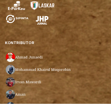
KONTRIBUTOR
Ahmad Junaedi
Mohammad Khairul Muqorobin
Irvan Mawardi
Aman
Cecep Mustafa