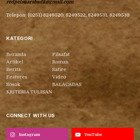
redpelsuarabsdk@gmail.com
Telepon: (0251) 8249520, 8249522, 8249531, 8249539
KATEGORI
Beranda
Filsafat
Artikel
Roman
Berita
Satire
Features
Video
Sosok
BALACADAS
KRITERIA TULISAN
CONNECT WITH US
Instagram
YouTube