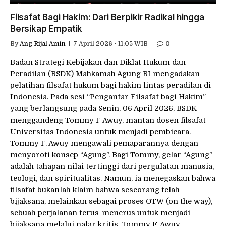
Filsafat Bagi Hakim: Dari Berpikir Radikal hingga
Bersikap Empatik
By
Ang Rijal Amin
7 April 2026 • 11:05 WIB
0
Badan Strategi Kebijakan dan Diklat Hukum dan
Peradilan (BSDK) Mahkamah Agung RI mengadakan
pelatihan filsafat hukum bagi hakim lintas peradilan di
Indonesia. Pada sesi “Pengantar Filsafat bagi Hakim”
yang berlangsung pada Senin, 06 April 2026, BSDK
menggandeng Tommy F Awuy, mantan dosen filsafat
Universitas Indonesia untuk menjadi pembicara.
Tommy F. Awuy mengawali pemaparannya dengan
menyoroti konsep “Agung”. Bagi Tommy, gelar “Agung”
adalah tahapan nilai tertinggi dari pergulatan manusia,
teologi, dan spiritualitas. Namun, ia menegaskan bahwa
filsafat bukanlah klaim bahwa seseorang telah
bijaksana, melainkan sebagai proses OTW (on the way),
sebuah perjalanan terus-menerus untuk menjadi
bijaksana melalui nalar kritis. Tommy F. Awuy…