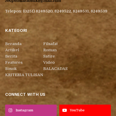
redpelsuarabsdk@gmail.com
Telepon: (0251) 8249520, 8249522, 8249531, 8249539
KATEGORI
Beranda
Filsafat
Artikel
Roman
Berita
Satire
Features
Video
Sosok
BALACADAS
KRITERIA TULISAN
CONNECT WITH US
Instagram
YouTube