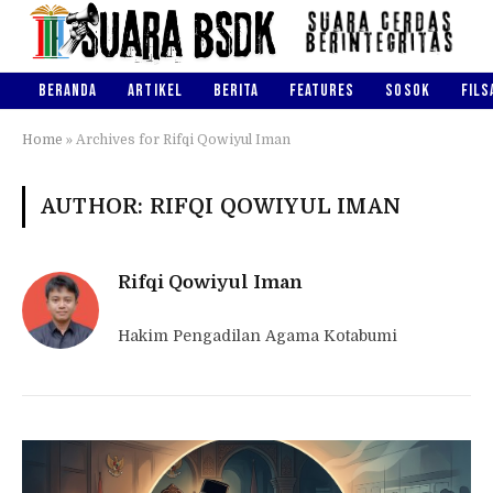
BERANDA
ARTIKEL
BERITA
FEATURES
SOSOK
FILS
Home
»
Archives for Rifqi Qowiyul Iman
AUTHOR: RIFQI QOWIYUL IMAN
Rifqi Qowiyul Iman
Hakim Pengadilan Agama Kotabumi