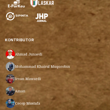
KONTRIBUTOR
Ahmad Junaedi
Mohammad Khairul Muqorobin
Irvan Mawardi
Aman
Cecep Mustafa