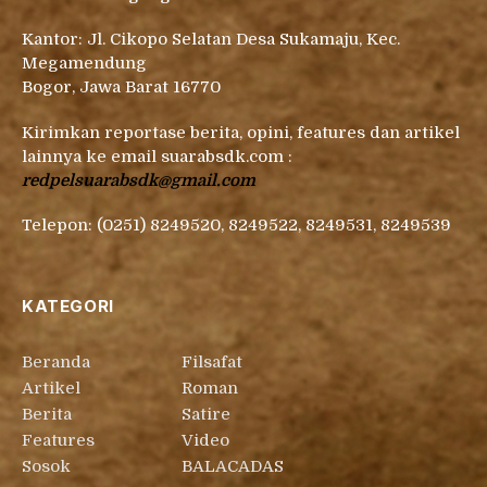
Kantor: Jl. Cikopo Selatan Desa Sukamaju, Kec.
Megamendung
Bogor, Jawa Barat 16770
Kirimkan reportase berita, opini, features dan artikel
lainnya ke email suarabsdk.com :
redpelsuarabsdk@gmail.com
Telepon: (0251) 8249520, 8249522, 8249531, 8249539
KATEGORI
Beranda
Filsafat
Artikel
Roman
Berita
Satire
Features
Video
Sosok
BALACADAS