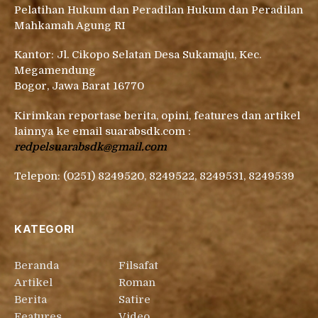
Pelatihan Hukum dan Peradilan Hukum dan Peradilan
Mahkamah Agung RI
Kantor: Jl. Cikopo Selatan Desa Sukamaju, Kec.
Megamendung
Bogor, Jawa Barat 16770
Kirimkan reportase berita, opini, features dan artikel
lainnya ke email suarabsdk.com :
redpelsuarabsdk@gmail.com
Telepon: (0251) 8249520, 8249522, 8249531, 8249539
KATEGORI
Beranda
Filsafat
Artikel
Roman
Berita
Satire
Features
Video