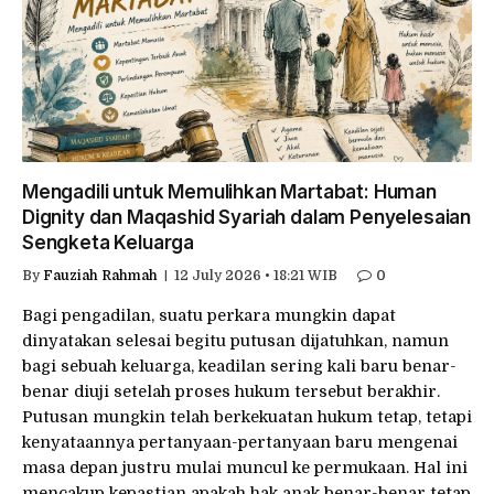
Mengadili untuk Memulihkan Martabat: Human
Dignity dan Maqashid Syariah dalam Penyelesaian
Sengketa Keluarga
By
Fauziah Rahmah
12 July 2026 • 18:21 WIB
0
Bagi pengadilan, suatu perkara mungkin dapat
dinyatakan selesai begitu putusan dijatuhkan, namun
bagi sebuah keluarga, keadilan sering kali baru benar-
benar diuji setelah proses hukum tersebut berakhir.
Putusan mungkin telah berkekuatan hukum tetap, tetapi
kenyataannya pertanyaan-pertanyaan baru mengenai
masa depan justru mulai muncul ke permukaan. Hal ini
mencakup kepastian apakah hak anak benar-benar tetap