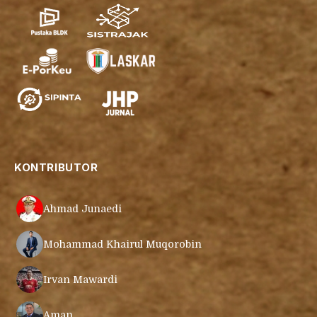
KONTRIBUTOR
Ahmad Junaedi
Mohammad Khairul Muqorobin
Irvan Mawardi
Aman