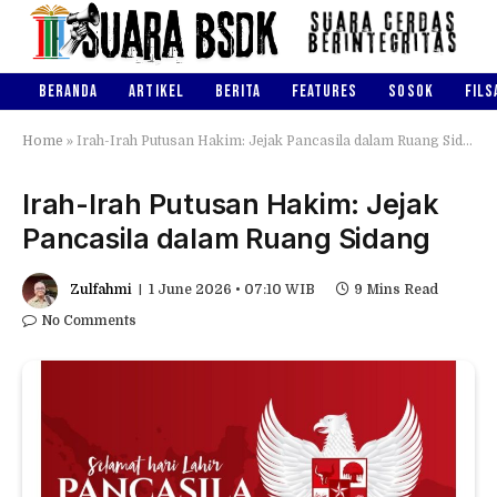
BERANDA
ARTIKEL
BERITA
FEATURES
SOSOK
FILS
Home
»
Irah-Irah Putusan Hakim: Jejak Pancasila dalam Ruang Sidang
Irah-Irah Putusan Hakim: Jejak
Pancasila dalam Ruang Sidang
Zulfahmi
1 June 2026 • 07:10 WIB
9 Mins Read
No Comments