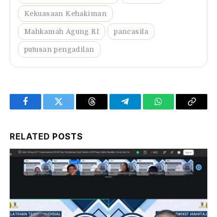
Kekuasaan Kehakiman
Mahkamah Agung RI
pancasila
putusan pengadilan
Facebook
Twitter
Threads
Telegram
WhatsApp
Copy
Link
RELATED
POSTS