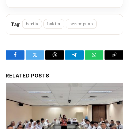
berita
hakim
perempuan
Facebook
Twitter
Threads
Telegram
WhatsApp
Copy
Link
RELATED
POSTS