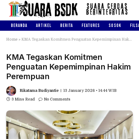
BERANDA
ARTIKEL
BERITA
FEATURES
SOSOK
FILS
Home
»
KMA Tegaskan Komitmen Penguatan Kepemimpinan Hakim Perempuan
KMA Tegaskan Komitmen
Penguatan Kepemimpinan Hakim
Perempuan
Rikatama Budiyantie
13 January 2026 • 14:44 WIB
3 Mins Read
No Comments