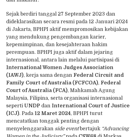
Sejak berdiri tanggal 27 September 2023 dan
dideklarasikan secara resmi pada 12 Januari 2024
di Jakarta, BPHPI aktif mempromosikan kebijakan
yang mendukung pengembangan karier,
kepemimpinan, dan kesejahteraan hakim
perempuan. BPHPI juga aktif dalam jejaring
internasional, antara lain melalui partisipasi di
International Women Judges Association
(IAWJ)
, kerja sama dengan
Federal Circuit and
Family Court of Australia (FCFCOA)
,
Federal
Court of Australia (FCA)
, Mahkamah Agung
Malaysia, Filipina, serta organisasi internasional
seperti
UNDP
dan
International Court of Justice
(ICJ)
. Pada
12 Maret 2024
, BPHPI turut
mencatatkan tonggak penting dengan
menyelenggarakan
side event
bertajuk
“Advancing
Women in the Judiciary”
pada
CSW68
di Markas