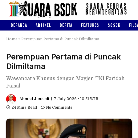
BERANDA
ARTIKEL
BERITA
FEATURES
SOSOK
FILS
Home
»
Perempuan Pertama di Puncak Dilmiltama
Perempuan Pertama di Puncak
Dilmiltama
Wawancara Khusus dengan Mayjen TNI Faridah
Faisal
Ahmad Junaedi
7 July 2026 • 10:31 WIB
24 Mins Read
No Comments