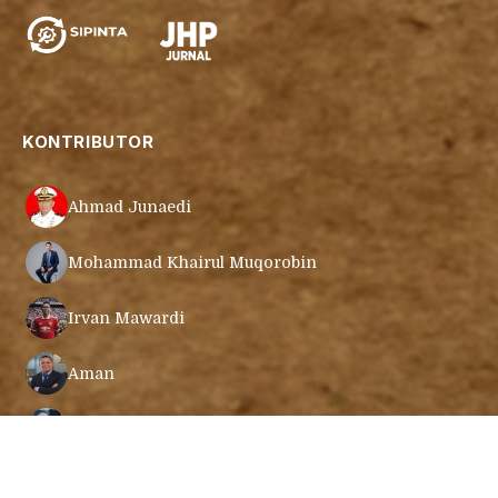
KONTRIBUTOR
Ahmad Junaedi
Mohammad Khairul Muqorobin
Irvan Mawardi
Aman
Cecep Mustafa
Muamar Azmar Mahmud Farig