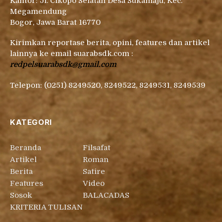
Kantor: Jl. Cikopo Selatan Desa Sukamaju, Kec.
Megamendung
Bogor, Jawa Barat 16770
Kirimkan reportase berita, opini, features dan artikel
lainnya ke email suarabsdk.com :
redpelsuarabsdk@gmail.com
Telepon: (0251) 8249520, 8249522, 8249531, 8249539
KATEGORI
Beranda
Filsafat
Artikel
Roman
Berita
Satire
Features
Video
Sosok
BALACADAS
KRITERIA TULISAN