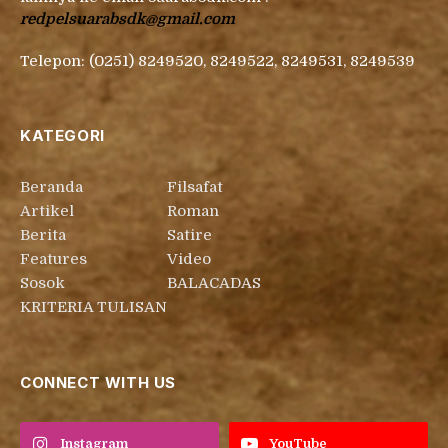
redpelsuarabsdk@gmail.com
Telepon: (0251) 8249520, 8249522, 8249531, 8249539
KATEGORI
Beranda
Filsafat
Artikel
Roman
Berita
Satire
Features
Video
Sosok
BALACADAS
KRITERIA TULISAN
CONNECT WITH US
Instagram
YouTube