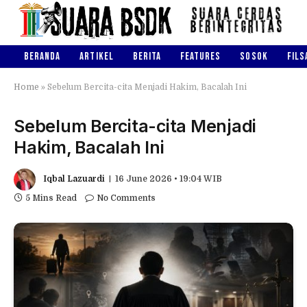
BERANDA
ARTIKEL
BERITA
FEATURES
SOSOK
FILS
Home
»
Sebelum Bercita-cita Menjadi Hakim, Bacalah Ini
Sebelum Bercita-cita Menjadi
Hakim, Bacalah Ini
Iqbal Lazuardi
16 June 2026 • 19:04 WIB
5 Mins Read
No Comments