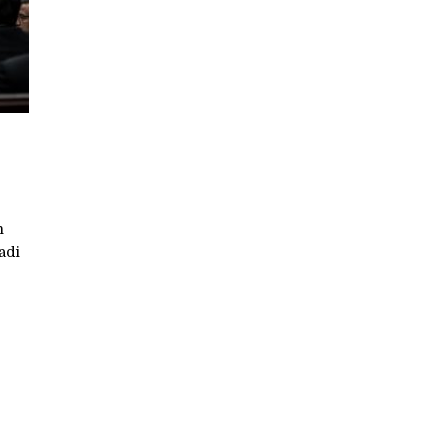
a
n
adi