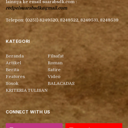
lainnya ke email suarabsdk.com :
redpelsuarabsdk@gmail.com
Telepon: (0251) 8249520, 8249522, 8249531, 8249539
KATEGORI
Beranda
Filsafat
Artikel
Roman
Berita
Satire
Features
Video
Sosok
BALACADAS
KRITERIA TULISAN
CONNECT WITH US