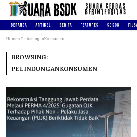
BERANDA
ARTIKEL
BERITA
FEATURES
SOSOK
FILS
Home
»
PelindunganKonsumen
BROWSING:
PELINDUNGANKONSUMEN