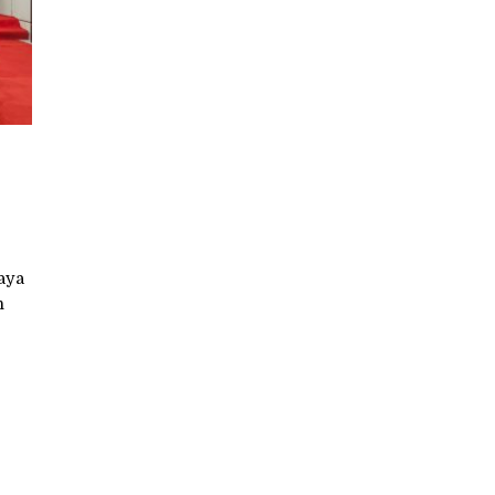
aya
n