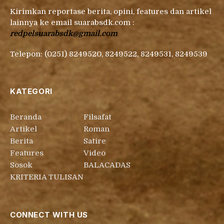
Kirimkan reportase berita, opini, features dan artikel
lainnya ke email suarabsdk.com :
redpelsuarabsdk@gmail.com
Telepon: (0251) 8249520, 8249522, 8249531, 8249539
KATEGORI
Beranda
Filsafat
Artikel
Roman
Berita
Satire
Features
Video
Sosok
BALACADAS
KRITERIA TULISAN
CONNECT WITH US