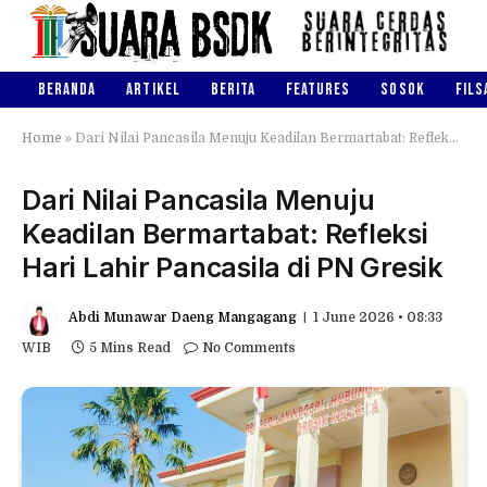
BERANDA
ARTIKEL
BERITA
FEATURES
SOSOK
FILS
Home
»
Dari Nilai Pancasila Menuju Keadilan Bermartabat: Refleksi Hari Lahir Pancasila di PN Gresik
Dari Nilai Pancasila Menuju
Keadilan Bermartabat: Refleksi
Hari Lahir Pancasila di PN Gresik
Abdi Munawar Daeng Mangagang
1 June 2026 • 08:33
WIB
5 Mins Read
No Comments