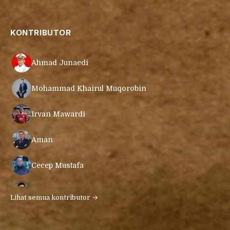
KONTRIBUTOR
Ahmad Junaedi
Mohammad Khairul Muqorobin
Irvan Mawardi
Aman
Cecep Mustafa
Muamar Azmar Mahmud Farig
Lihat semua kontributor →
Ari Gunawan