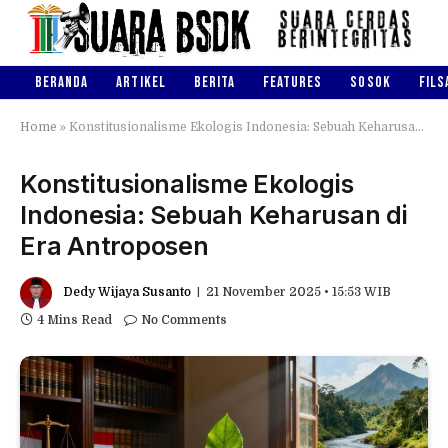
BERANDA
ARTIKEL
BERITA
FEATURES
SOSOK
FILS
Home
»
Konstitusionalisme Ekologis Indonesia: Sebuah Keharusan di Era Antroposen
Konstitusionalisme Ekologis
Indonesia: Sebuah Keharusan di
Era Antroposen
Dedy Wijaya Susanto
21 November 2025 • 15:53 WIB
4 Mins Read
No Comments