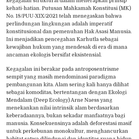
kegagalan struktural dalam menerapkan prinsip
kehati-hatian. Putusan Mahkamah Konstitusi (MK)
No. 18/PUU-XIX/2021 telah menegaskan bahwa
perlindungan lingkungan adalah imperatif
konstitusional dan pemenuhan Hak Asasi Manusia.
Ini menjadikan pencegahan Karhutla sebagai
kewajiban hukum yang mendesak di era di mana
ancaman ekologis bersifat eksistensial.
Kegagalan ini berakar pada antroposentrisme
sempit yang masih mendominasi paradigma
pembangunan kita. Alam sering kali hanya dilihat
sebagai komoditas, bertentangan dengan Ekologi
Mendalam (Deep Ecology) Arne Naess yang
menekankan nilai intrinsik alam berdasarkan
keberadaannya, bukan sekadar manfaatnya bagi
manusia. Konsekuensinya adalah deforestasi masif
untuk perkebunan monokultur, menghancurkan
habitat satwa dilindungi dan identitas ruang hidup