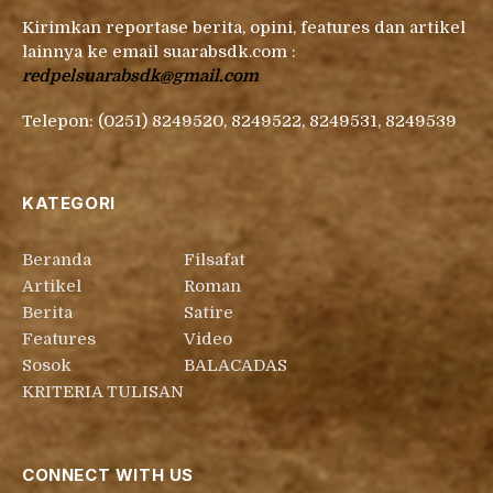
Kirimkan reportase berita, opini, features dan artikel
lainnya ke email suarabsdk.com :
redpelsuarabsdk@gmail.com
Telepon: (0251) 8249520, 8249522, 8249531, 8249539
KATEGORI
Beranda
Filsafat
Artikel
Roman
Berita
Satire
Features
Video
Sosok
BALACADAS
KRITERIA TULISAN
CONNECT WITH US