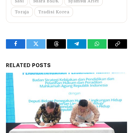
Sasi
Suara BSDK
Syamsul Arief
Toraja
Tradisi Korea
Facebook
Twitter
Threads
Telegram
WhatsApp
Copy
Link
RELATED
POSTS