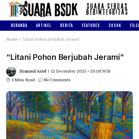
BERANDA
ARTIKEL
BERITA
FEATURES
SOSOK
FILS
Home
»
“Litani Pohon Berjubah Jerami”
“Litani Pohon Berjubah Jerami”
Syamsul Arief
12 December 2025 • 20:08 WIB
4 Mins Read
No Comments