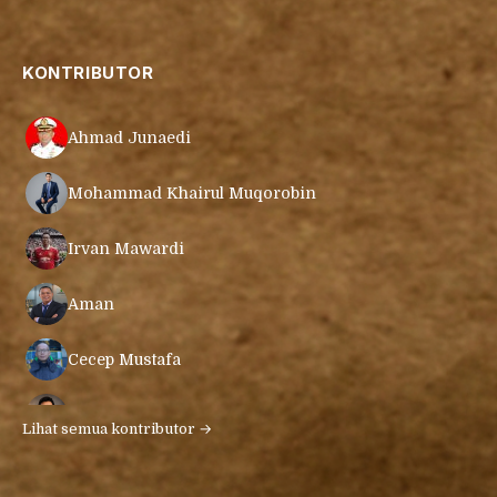
KONTRIBUTOR
Ahmad Junaedi
Mohammad Khairul Muqorobin
Irvan Mawardi
Aman
Cecep Mustafa
Muamar Azmar Mahmud Farig
Lihat semua kontributor →
Ari Gunawan