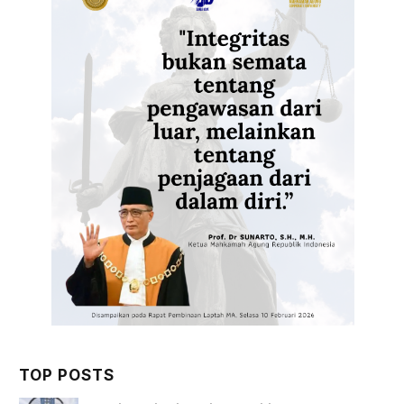
TOP POSTS