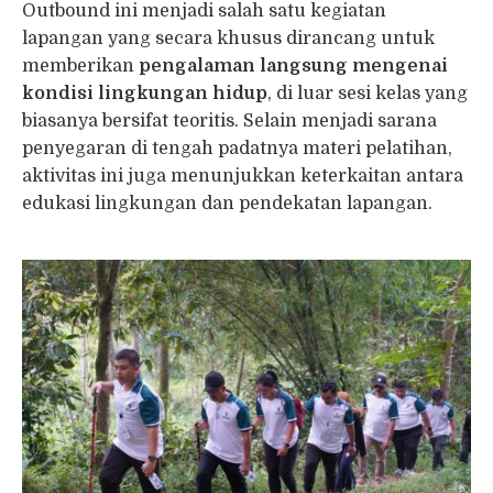
Outbound ini menjadi salah satu kegiatan
lapangan yang secara khusus dirancang untuk
memberikan
pengalaman langsung mengenai
kondisi lingkungan hidup
, di luar sesi kelas yang
biasanya bersifat teoritis. Selain menjadi sarana
penyegaran di tengah padatnya materi pelatihan,
aktivitas ini juga menunjukkan keterkaitan antara
edukasi lingkungan dan pendekatan lapangan.