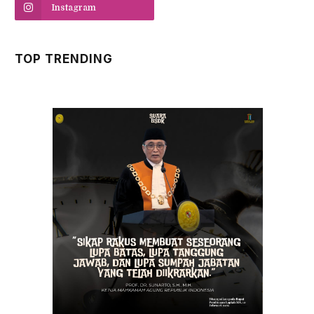
Instagram
TOP TRENDING