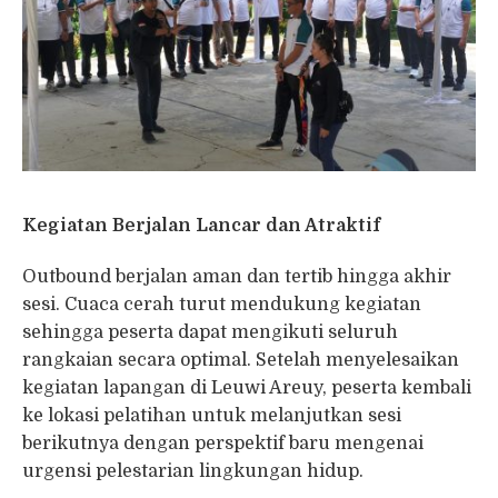
Kegiatan Berjalan Lancar dan Atraktif
Outbound berjalan aman dan tertib hingga akhir
sesi. Cuaca cerah turut mendukung kegiatan
sehingga peserta dapat mengikuti seluruh
rangkaian secara optimal. Setelah menyelesaikan
kegiatan lapangan di Leuwi Areuy, peserta kembali
ke lokasi pelatihan untuk melanjutkan sesi
berikutnya dengan perspektif baru mengenai
urgensi pelestarian lingkungan hidup.