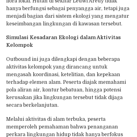
flora lokal. Hutan di sekitar Leuwi Areuy tidak
hanya berfungsi sebagai penyangga air, tetapi juga
menjadi bagian dari sistem ekologi yang mengatur
keseimbangan lingkungan di kawasan tersebut.
Simulasi Kesadaran Ekologi dalam Aktivitas
Kelompok
Outbound ini juga dilengkapi dengan beberapa
aktivitas kelompok yang dirancang untuk
mengasah koordinasi, ketelitian, dan kepekaan
terhadap elemen alam. Peserta diajak memahami
pola aliran air, kontur bebatuan, hingga potensi
kerusakan jika lingkungan tersebut tidak dijaga
secara berkelanjutan.
Melalui aktivitas di alam terbuka, peserta
memperoleh pemahaman bahwa penanganan
perkara lingkungan hidup tidak hanya berfokus