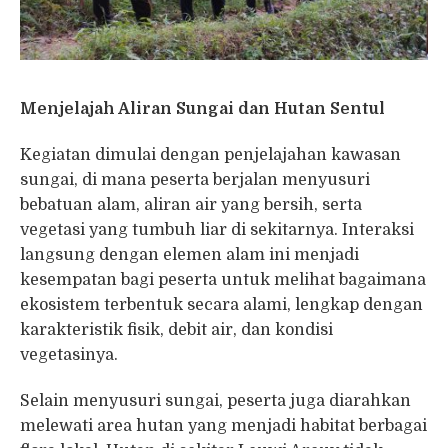
Menjelajah Aliran Sungai dan Hutan Sentul
Kegiatan dimulai dengan penjelajahan kawasan
sungai, di mana peserta berjalan menyusuri
bebatuan alam, aliran air yang bersih, serta
vegetasi yang tumbuh liar di sekitarnya. Interaksi
langsung dengan elemen alam ini menjadi
kesempatan bagi peserta untuk melihat bagaimana
ekosistem terbentuk secara alami, lengkap dengan
karakteristik fisik, debit air, dan kondisi
vegetasinya.
Selain menyusuri sungai, peserta juga diarahkan
melewati area hutan yang menjadi habitat berbagai