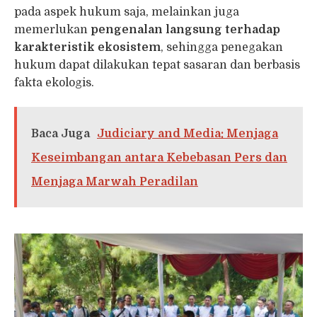
pada aspek hukum saja, melainkan juga
memerlukan
pengenalan langsung terhadap
karakteristik ekosistem
, sehingga penegakan
hukum dapat dilakukan tepat sasaran dan berbasis
fakta ekologis.
Baca Juga
Judiciary and Media: Menjaga
Keseimbangan antara Kebebasan Pers dan
Menjaga Marwah Peradilan