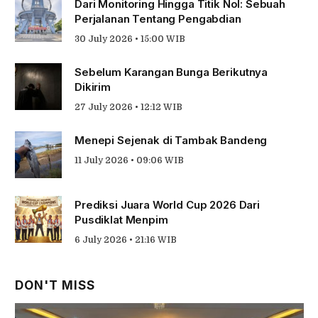
Dari Monitoring Hingga Titik Nol: Sebuah
Perjalanan Tentang Pengabdian
30 July 2026 • 15:00 WIB
Sebelum Karangan Bunga Berikutnya
Dikirim
27 July 2026 • 12:12 WIB
Menepi Sejenak di Tambak Bandeng
11 July 2026 • 09:06 WIB
Prediksi Juara World Cup 2026 Dari
Pusdiklat Menpim
6 July 2026 • 21:16 WIB
DON'T MISS