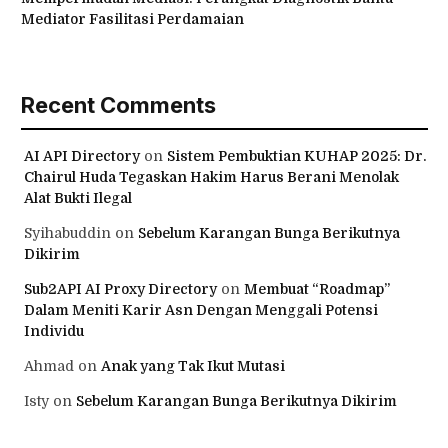
Mediator Fasilitasi Perdamaian
Recent Comments
AI API Directory
on
Sistem Pembuktian KUHAP 2025: Dr.
Chairul Huda Tegaskan Hakim Harus Berani Menolak
Alat Bukti Ilegal
Syihabuddin
on
Sebelum Karangan Bunga Berikutnya
Dikirim
Sub2API AI Proxy Directory
on
Membuat “Roadmap”
Dalam Meniti Karir Asn Dengan Menggali Potensi
Individu
Ahmad
on
Anak yang Tak Ikut Mutasi
Isty
on
Sebelum Karangan Bunga Berikutnya Dikirim