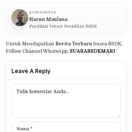
KONTRIBUTOR
Harun Maulana
Pusdiklat Teknis Peradilan BSDK
Untuk Mendapatkan
Berita Terbaru
Suara BSDK,
Follow Channel WhatsApp:
SUARABSDKMARI
Leave A Reply