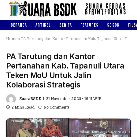
BERANDA
ARTIKEL
BERITA
FEATURES
SOSOK
FILS
Home
»
PA Tarutung dan Kantor Pertanahan Kab. Tapanuli Utara Teken MoU Untuk Jalin Kolaborasi Strategis
PA Tarutung dan Kantor
Pertanahan Kab. Tapanuli Utara
Teken MoU Untuk Jalin
Kolaborasi Strategis
SuaraBSDK
21 November 2025 • 19:11 WIB
2 Mins Read
No Comments