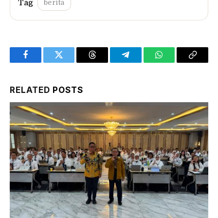
berita
Facebook
Twitter
Threads
Telegram
WhatsApp
Copy
Link
RELATED
POSTS