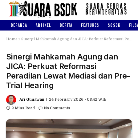
BERANDA
ARTIKEL
BERITA
FEATURES
SOSOK
FILS
Home
»
Sinergi Mahkamah Agung dan JICA: Perkuat Reformasi Peradilan Lewat Mediasi dan Pre-Trial Hearing
Sinergi Mahkamah Agung dan
JICA: Perkuat Reformasi
Peradilan Lewat Mediasi dan Pre-
Trial Hearing
Ari Gunawan
24 February 2026 • 08:42 WIB
2 Mins Read
No Comments