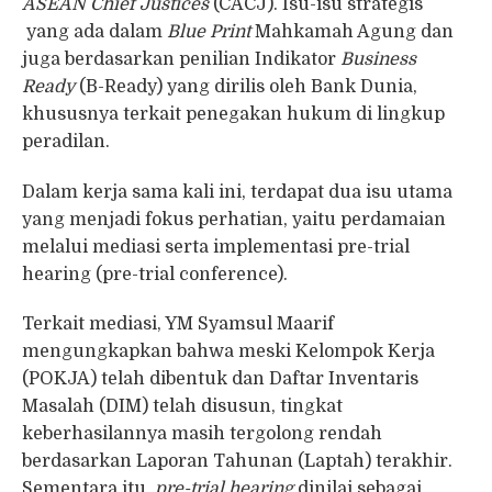
ASEAN Chief Justices
(CACJ). Isu-isu strategis
yang ada dalam
Blue Print
Mahkamah Agung dan
juga berdasarkan penilian Indikator
Business
Ready
(B-Ready) yang dirilis oleh Bank Dunia,
khususnya terkait penegakan hukum di lingkup
peradilan.
Dalam kerja sama kali ini, terdapat dua isu utama
yang menjadi fokus perhatian, yaitu perdamaian
melalui mediasi serta implementasi pre-trial
hearing (pre-trial conference).
Terkait mediasi, YM Syamsul Maarif
mengungkapkan bahwa meski Kelompok Kerja
(POKJA) telah dibentuk dan Daftar Inventaris
Masalah (DIM) telah disusun, tingkat
keberhasilannya masih tergolong rendah
berdasarkan Laporan Tahunan (Laptah) terakhir.
Sementara itu,
pre-trial hearing
dinilai sebagai