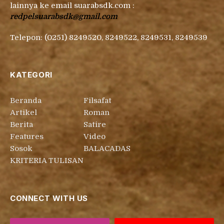
lainnya ke email suarabsdk.com :
redpelsuarabsdk@gmail.com
Telepon: (0251) 8249520, 8249522, 8249531, 8249539
KATEGORI
Beranda
Filsafat
Artikel
Roman
Berita
Satire
Features
Video
Sosok
BALACADAS
KRITERIA TULISAN
CONNECT WITH US