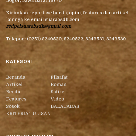
Bogor, Jawa Barat 16770
Kirimkan reportase berita, opini, features dan artikel
lainnya ke email suarabsdk.com :
redpelsuarabsdk@gmail.com
Telepon: (0251) 8249520, 8249522, 8249531, 8249539
KATEGORI
Beranda
Filsafat
Artikel
Roman
Berita
Satire
Features
Video
Sosok
BALACADAS
KRITERIA TULISAN