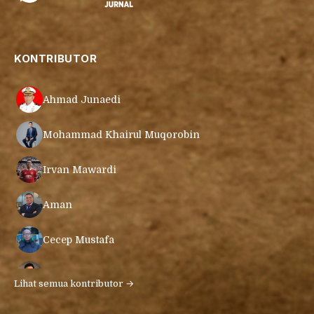
KONTRIBUTOR
Ahmad Junaedi
Mohammad Khairul Muqorobin
Irvan Mawardi
Aman
Cecep Mustafa
Muamar Azmar Mahmud Farig
Lihat semua kontributor →
Ari Gunawan