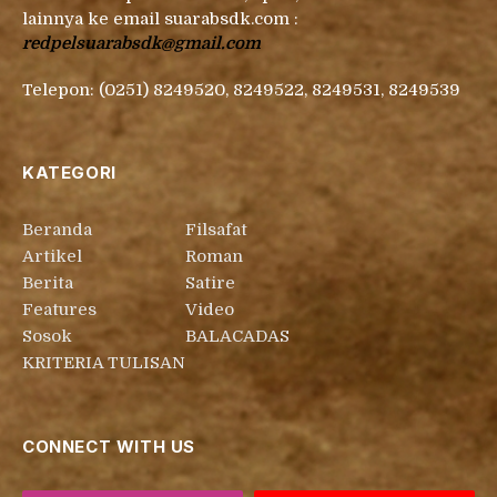
lainnya ke email suarabsdk.com :
redpelsuarabsdk@gmail.com
Telepon: (0251) 8249520, 8249522, 8249531, 8249539
KATEGORI
Beranda
Filsafat
Artikel
Roman
Berita
Satire
Features
Video
Sosok
BALACADAS
KRITERIA TULISAN
CONNECT WITH US