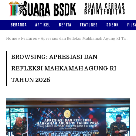
BERANDA
ARTIKEL
BERITA
FEATURES
SOSOK
FILS
Home
»
Features
»
Apresiasi dan Refleksi Mahkamah Agung RI Tahun 2025
BROWSING:
APRESIASI DAN
REFLEKSI MAHKAMAH AGUNG RI
TAHUN 2025