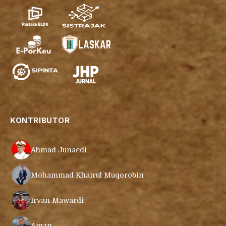
KONTRIBUTOR
Ahmad Junaedi
Mohammad Khairul Muqorobin
Irvan Mawardi
Aman