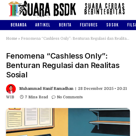
BERANDA
ARTIKEL
BERITA
FEATURES
SOSOK
FILS
Home
»
Fenomena “Cashless Only”: Benturan Regulasi dan Realitas Sosial
Fenomena “Cashless Only”:
Benturan Regulasi dan Realitas
Sosial
Muhammad Hanif Ramadhan
28 December 2025 • 20:21
WIB
7 Mins Read
No Comments