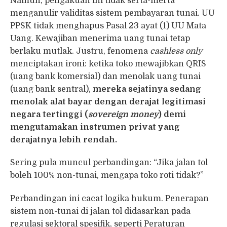
Namun, pengakuan ini tidak serta-merta
menganulir validitas sistem pembayaran tunai. UU
PPSK tidak menghapus Pasal 23 ayat (1) UU Mata
Uang. Kewajiban menerima uang tunai tetap
berlaku mutlak. Justru, fenomena
cashless only
menciptakan ironi: ketika toko mewajibkan QRIS
(uang bank komersial) dan menolak uang tunai
(uang bank sentral),
mereka sejatinya sedang
menolak alat bayar dengan derajat legitimasi
negara tertinggi (
sovereign money
) demi
mengutamakan instrumen privat yang
derajatnya lebih rendah.
Sering pula muncul perbandingan: “Jika jalan tol
boleh 100% non-tunai, mengapa toko roti tidak?”
Perbandingan ini cacat logika hukum. Penerapan
sistem non-tunai di jalan tol didasarkan pada
regulasi sektoral spesifik, seperti Peraturan