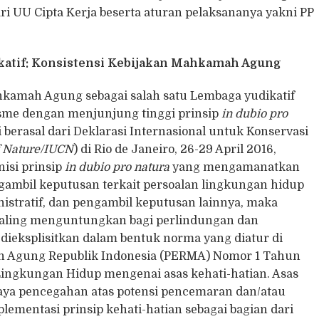
i UU Cipta Kerja beserta aturan pelaksananya yakni PP
ikatif: Konsistensi Kebijakan Mahkamah Agung
ahkamah Agung sebagai salah satu Lembaga yudikatif
risme dengan menjunjung tinggi prinsip
in dubio pro
i berasal dari Deklarasi Internasional untuk Konservasi
of Nature/IUCN
) di Rio de Janeiro, 26-29 April 2016,
nisi prinsip
in dubio pro natura
yang mengamanatkan
gambil keputusan terkait persoalan lingkungan hidup
istratif, dan pengambil keputusan lainnya, maka
 paling menguntungkan bagi perlindungan dan
 dieksplisitkan dalam bentuk norma yang diatur di
h Agung Republik Indonesia (PERMA) Nomor 1 Tahun
ingkungan Hidup mengenai asas kehati-hatian. Asas
paya pencegahan atas potensi pencemaran dan/atau
lementasi prinsip kehati-hatian sebagai bagian dari