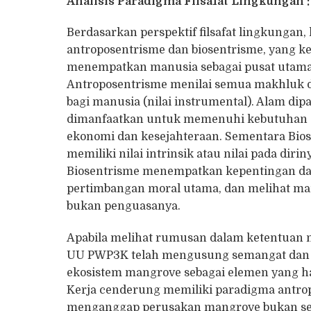
Analisis Paradigma Filsafat Lingkungan 
Berdasarkan perspektif filsafat lingkungan,
antroposentrisme dan biosentrisme, yang ked
menempatkan manusia sebagai pusat utama d
Antroposentrisme menilai semua makhluk d
bagi manusia (nilai instrumental). Alam di
dimanfaatkan untuk memenuhi kebutuhan 
ekonomi dan kesejahteraan. Sementara Bi
memiliki nilai intrinsik atau nilai pada diri
Biosentrisme menempatkan kepentingan da
pertimbangan moral utama, dan melihat manu
bukan penguasanya.
Apabila melihat rumusan dalam ketentuan
UU PWP3K telah mengusung semangat dan 
ekosistem mangrove sebagai elemen yang ha
Kerja cenderung memiliki paradigma antro
menganggap perusakan mangrove bukan sebag