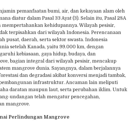
jamin pemanfaatan bumi, air, dan kekayaan alam oleh
 diatur dalam Pasal 33 Ayat (3). Selain itu, Pasal 28A
n mempertahankan kehidupannya. Wilayah pesisir,
tidak terpisahkan dari wilayah Indonesia. Perencanaan
pusat, daerah, serta sektor swasta. Indonesia
dunia setelah Kanada, yaitu 99.000 km, dengan
aruhi kebiasaan, gaya hidup, budaya, dan
e, bagian integral dari wilayah pesisir, mencakup
osistem mangrove dunia. Sayangnya, dalam berjalannya
estasi dan degradasi akibat konversi menjadi tambak,
 pembangunan infrastruktur. Ancaman lain meliputi
saha daratan maupun laut, serta perubahan iklim. Untuk
dang-undangan telah mengatur pencegahan,
kan mangrove.
genai Perlindungan Mangrove