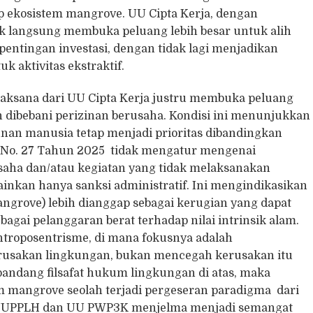
ekosistem mangrove. UU Cipta Kerja, dengan
k langsung membuka peluang lebih besar untuk alih
entingan investasi, dengan tidak lagi menjadikan
k aktivitas ekstraktif.
aksana dari UU Cipta Kerja justru membuka peluang
ah dibebani perizinan berusaha. Kondisi ini menunjukkan
n manusia tetap menjadi prioritas dibandingkan
P No. 27 Tahun 2025 tidak mengatur mengenai
saha dan/atau kegiatan yang tidak melaksanakan
nkan hanya sanksi administratif. Ini mengindikasikan
grove) lebih dianggap sebagai kerugian yang dapat
bagai pelanggaran berat terhadap nilai intrinsik alam.
ntroposentrisme, di mana fokusnya adalah
rusakan lingkungan, bukan mencegah kerusakan itu
 pandang filsafat hukum lingkungan di atas, maka
 mangrove seolah terjadi pergeseran paradigma dari
h UUPPLH dan UU PWP3K menjelma menjadi semangat