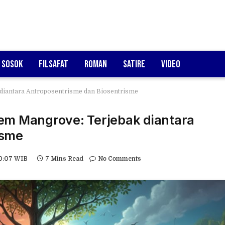
Sosok
Filsafat
Roman
Satire
Video
 diantara Antroposentrisme dan Biosentrisme
tem Mangrove: Terjebak diantara
isme
10:07 WIB
7 Mins Read
No Comments