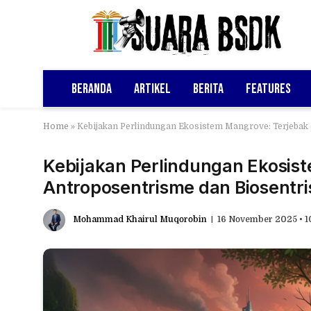
Beranda
Artikel
Berita
Features
Home
»
Kebijakan Perlindungan Ekosistem Mangrove: Terjebak
Kebijakan Perlindungan Ekosis
Antroposentrisme dan Biosentr
Mohammad Khairul Muqorobin
16 November 2025 • 