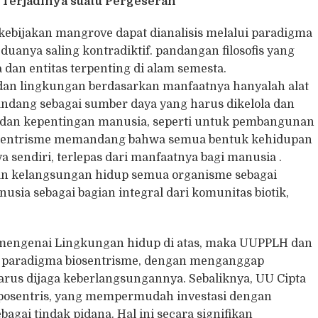
: Terjadinya suatu Pergeseran
 kebijakan mangrove dapat dianalisis melalui paradigma
uanya saling kontradiktif. pandangan filosofis yang
an entitas terpenting di alam semesta.
an lingkungan berdasarkan manfaatnya hanyalah alat
pandang sebagai sumber daya yang harus dikelola dan
dan kepentingan manusia, seperti untuk pembangunan
osentrisme memandang bahwa semua bentuk kehidupan
nya sendiri, terlepas dari manfaatnya bagi manusia .
n kelangsungan hidup semua organisme sebagai
sia sebagai bagian integral dari komunitas biotik,
 mengenai Lingkungan hidup di atas, maka UUPPLH dan
paradigma biosentrisme, dengan menganggap
rus dijaga keberlangsungannya. Sebaliknya, UU Cipta
posentris, yang mempermudah investasi dengan
ai tindak pidana. Hal ini secara signifikan