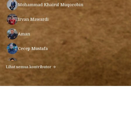
Mohammad Khairul Muqorobin
Irvan Mawardi
Aman
Cecep Mustafa
Muamar Azmar Mahmud Farig
Lihat semua kontributor →
Ari Gunawan
Khoiruddin Hasibuan
Yudhistira Ary Prabowo
Syailendra Anantya Prawira