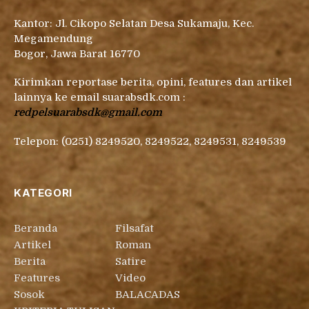
Kantor: Jl. Cikopo Selatan Desa Sukamaju, Kec.
Megamendung
Bogor, Jawa Barat 16770
Kirimkan reportase berita, opini, features dan artikel
lainnya ke email suarabsdk.com :
redpelsuarabsdk@gmail.com
Telepon: (0251) 8249520, 8249522, 8249531, 8249539
KATEGORI
Beranda
Filsafat
Artikel
Roman
Berita
Satire
Features
Video
Sosok
BALACADAS