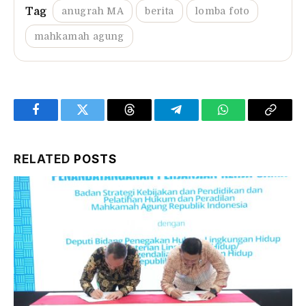
anugrah MA
berita
lomba foto
mahkamah agung
Facebook
Twitter
Threads
Telegram
WhatsApp
Copy
Link
RELATED
POSTS