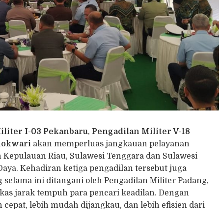
iliter I-03 Pekanbaru
,
Pengadilan Militer V-18
nokwari
akan memperluas jangkauan pelayanan
n Kepulauan Riau, Sulawesi Tenggara dan Sulawesi
Daya. Kehadiran ketiga pengadilan tersebut juga
elama ini ditangani oleh Pengadilan Militer Padang,
as jarak tempuh para pencari keadilan. Dengan
 cepat, lebih mudah dijangkau, dan lebih efisien dari