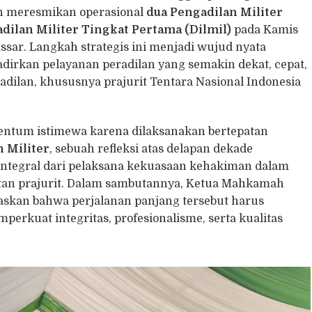
an meresmikan operasional
dua Pengadilan Militer
adilan Militer Tingkat Pertama (Dilmil)
pada Kamis
ssar. Langkah strategis ini menjadi wujud nyata
kan pelayanan peradilan yang semakin dekat, cepat,
keadilan, khususnya prajurit Tentara Nasional Indonesia
entum istimewa karena dilaksanakan bertepatan
 Militer
, sebuah refleksi atas delapan dekade
n integral dari pelaksana kekuasaan kehakiman dalam
tan prajurit. Dalam sambutannya, Ketua Mahkamah
askan bahwa perjalanan panjang tersebut harus
erkuat integritas, profesionalisme, serta kualitas