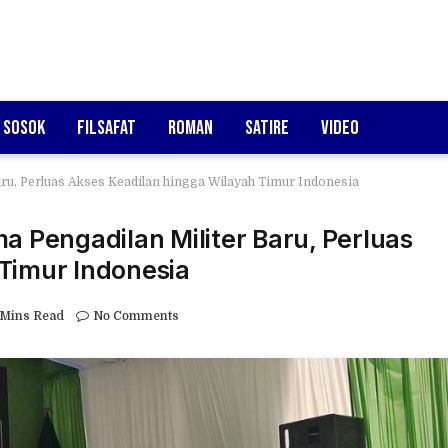
Sosok
Filsafat
Roman
Satire
Video
u, Perluas Akses Keadilan hingga Wilayah Timur Indonesia
Pengadilan Militer Baru, Perluas
Timur Indonesia
 Mins Read
No Comments