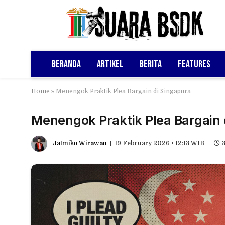
Beranda
Artikel
Berita
Features
Home
»
Menengok Praktik Plea Bargain di Singapura
Menengok Praktik Plea Bargain 
Jatmiko Wirawan
19 February 2026 • 12:13 WIB