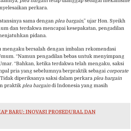
waannya,
plea bargain
tetap dianggap sebagai mekanisme
yelesaikan perkara.
bstansinya sama dengan
plea bargain
,” ujar Hon. Syeikh
um dan terdakwa mencapai kesepakatan, pengadilan
menjatuhkan pidana.
uju mengaku bersalah dengan imbalan rekomendasi
t Umum. “Namun pengadilan bebas untuk menyimpang
Umar. “Bahkan, ketika terdakwa telah mengaku, saksi
timpal pria yang sebelumnya berpraktik sebagai
corporate
Tidak diperiksanya saksi dalam perkara
plea bargain
n praktik
plea bargain
di Indonesia yang masih
AP BARU: INOVASI PROSEDURAL DAN