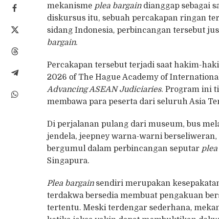
mekanisme
plea bargain
dianggap sebagai sa
diskursus itu, sebuah percakapan ringan terj
sidang Indonesia, perbincangan tersebut ju
bargain
.
Percakapan tersebut terjadi saat hakim-ha
2026 of The Hague Academy of Internationa
Advancing ASEAN Judiciaries
. Program ini t
membawa para peserta dari seluruh Asia T
Di perjalanan pulang dari museum, bus mela
jendela, jeepney warna-warni berseliweran,
bergumul dalam perbincangan seputar
plea
Singapura.
Plea bargain
sendiri merupakan kesepakata
terdakwa bersedia membuat pengakuan bersa
tertentu. Meski terdengar sederhana, mek