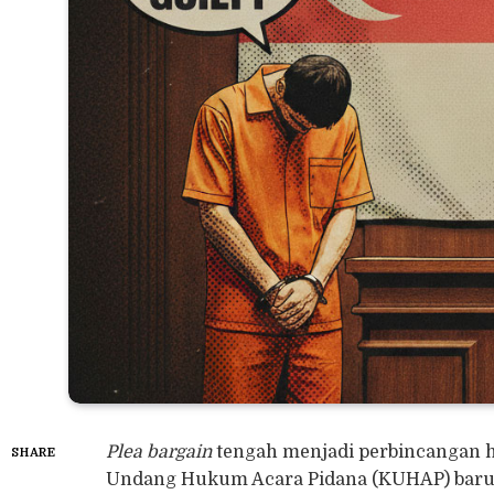
Plea bargain
tengah menjadi perbincangan ha
SHARE
Undang Hukum Acara Pidana (KUHAP) baru