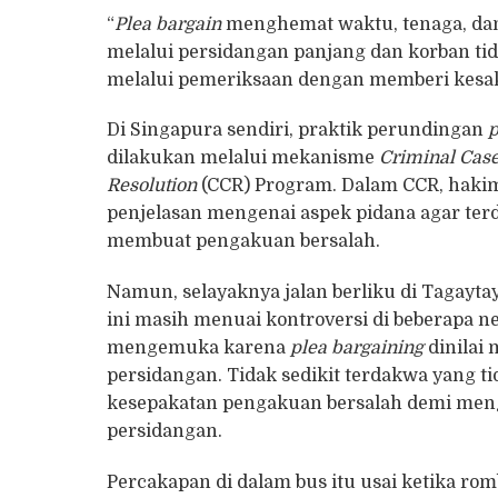
“
Plea bargain
menghemat waktu, tenaga, dan
melalui persidangan panjang dan korban t
melalui pemeriksaan dengan memberi kesak
Di Singapura sendiri, praktik perundingan
p
dilakukan melalui mekanisme
Criminal Cas
Resolution
(CCR) Program. Dalam CCR, hakim
penjelasan mengenai aspek pidana agar terd
membuat pengakuan bersalah.
Namun, selayaknya jalan berliku di Tagaytay
ini masih menuai kontroversi di beberapa ne
mengemuka karena
plea bargaining
dinilai
persidangan. Tidak sedikit terdakwa yang t
kesepakatan pengakuan bersalah demi mengh
persidangan.
Percakapan di dalam bus itu usai ketika ro