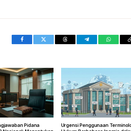
Facebook
Twitter
Threads
Telegram
WhatsApp
ngjawaban Pidana
Urgensi Penggunaan Terminol