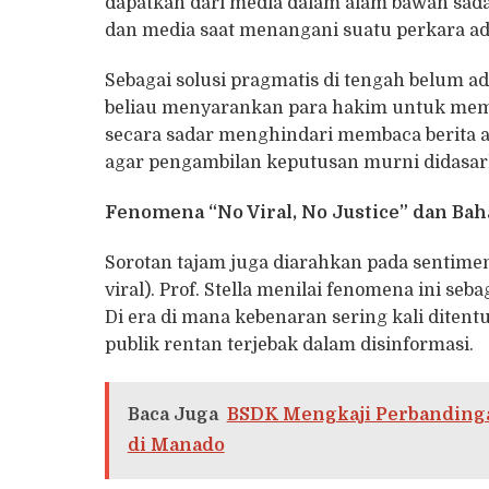
dapatkan dari media dalam alam bawah sadar
dan media saat menangani suatu perkara ada
Sebagai solusi pragmatis di tengah belum ad
beliau menyarankan para hakim untuk memb
secara sadar menghindari membaca berita at
agar pengambilan keputusan murni didasark
Fenomena “No Viral, No Justice” dan Bah
Sorotan tajam juga diarahkan pada sentime
viral). Prof. Stella menilai fenomena ini se
Di era di mana kebenaran sering kali ditent
publik rentan terjebak dalam disinformasi.
Baca Juga
BSDK Mengkaji Perbandinga
di Manado