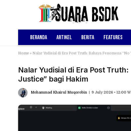
Beranda
Artikel
Berita
Features
Home
»
Nalar Yudisial di Era Post Truth: Bahaya Fenomena “No 
Nalar Yudisial di Era Post Trut
Justice” bagi Hakim
Mohammad Khairul Muqorobin
9 July 2026 • 12:00 