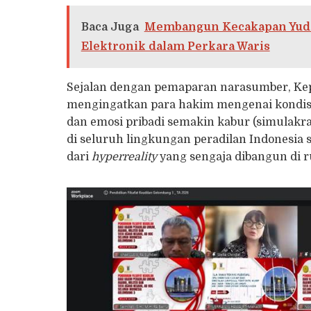
Baca Juga
Membangun Kecakapan Yudisi
Elektronik dalam Perkara Waris
Sejalan dengan pemaparan narasumber, Ke
mengingatkan para hakim mengenai kondi
dan emosi pribadi semakin kabur (simulakra)
di seluruh lingkungan peradilan Indonesi
dari
hyperreality
yang sengaja dibangun di ru