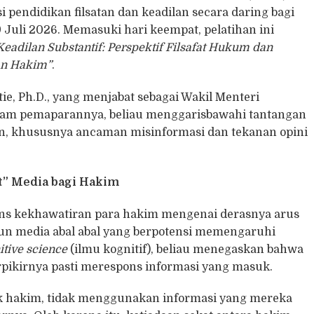
pendidikan filsatan dan keadilan secara daring bagi
 Juli 2026. Memasuki hari keempat, pelatihan ini
Keadilan Substantif: Perspektif Filsafat Hukum dan
an Hakim”
.
tie, Ph.D., yang menjabat sebagai Wakil Menteri
Dalam pemaparannya, beliau menggarisbawahi tantangan
rn, khususnya ancaman misinformasi dan tekanan opini
t” Media bagi Hakim
pons kekhawatiran para hakim mengenai derasnya arus
un media abal abal yang berpotensi memengaruhi
itive science
(ilmu kognitif), beliau menegaskan bahwa
rpikirnya pasti merespons informasi yang masuk.
k hakim, tidak menggunakan informasi yang mereka