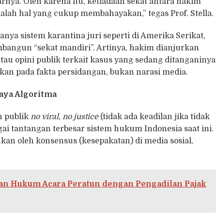
nya. Oleh karena itu, ketiadaan sekat antara hakim
lah hal yang cukup membahayakan,” tegas Prof. Stella.
anya sistem karantina juri seperti di Amerika Serikat,
angun “sekat mandiri”. Artinya, hakim dianjurkan
au opini publik terkait kasus yang sedang ditanganinya
an pada fakta persidangan, bukan narasi media.
aya Algoritma
n publik
no viral, no justice
(tidak ada keadilan jika tidak
bagai tantangan terbesar sistem hukum Indonesia saat ini.
ukan oleh konsensus (kesepakatan) di media sosial,
n Hukum Acara Peratun dengan Pengadilan Pajak