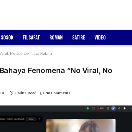
Sosok
Filsafat
Roman
Satire
Video
Viral, No Justice” bagi Hakim
h: Bahaya Fenomena “No Viral, No
WIB
4 Mins Read
No Comments