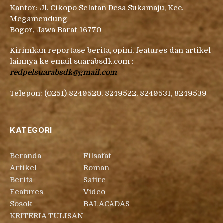
Kantor: Jl. Cikopo Selatan Desa Sukamaju, Kec.
Megamendung
Bogor, Jawa Barat 16770
Kirimkan reportase berita, opini, features dan artikel
lainnya ke email suarabsdk.com :
redpelsuarabsdk@gmail.com
Telepon: (0251) 8249520, 8249522, 8249531, 8249539
KATEGORI
Beranda
Filsafat
Artikel
Roman
Berita
Satire
Features
Video
Sosok
BALACADAS
KRITERIA TULISAN