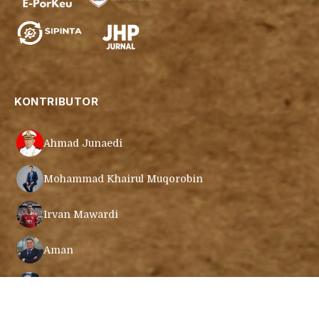
KONTRIBUTOR
Ahmad Junaedi
Mohammad Khairul Muqorobin
Irvan Mawardi
Aman
Cecep Mustafa