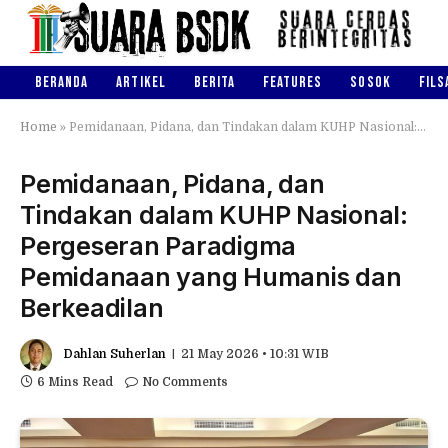
BERANDA
ARTIKEL
BERITA
FEATURES
SOSOK
FILS
Home
»
Pemidanaan, Pidana, dan Tindakan dalam KUHP Nasional: Pergeseran Paradigma Pemidanaan yang Humanis dan Berkeadilan
Pemidanaan, Pidana, dan
Tindakan dalam KUHP Nasional:
Pergeseran Paradigma
Pemidanaan yang Humanis dan
Berkeadilan
Dahlan Suherlan
21 May 2026 • 10:31 WIB
6 Mins Read
No Comments