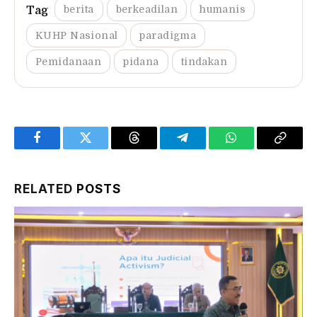
berita
berkeadilan
humanis
KUHP Nasional
paradigma
Pemidanaan
pidana
tindakan
Facebook
Twitter
Threads
Telegram
WhatsApp
Copy
Link
RELATED
POSTS