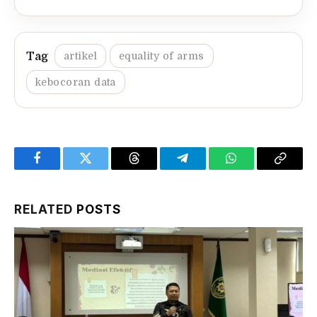
artikel
equality of arms
kebocoran data
Facebook
Twitter
Threads
Telegram
WhatsApp
Copy
Link
RELATED
POSTS