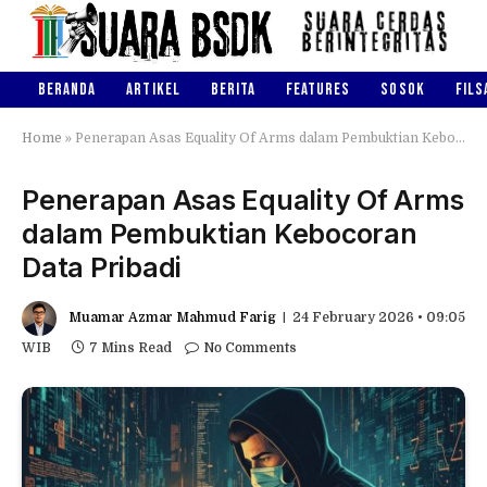
BERANDA
ARTIKEL
BERITA
FEATURES
SOSOK
FILS
Home
»
Penerapan Asas Equality Of Arms dalam Pembuktian Kebocoran Data Pribadi
Penerapan Asas Equality Of Arms
dalam Pembuktian Kebocoran
Data Pribadi
Muamar Azmar Mahmud Farig
24 February 2026 • 09:05
WIB
7 Mins Read
No Comments