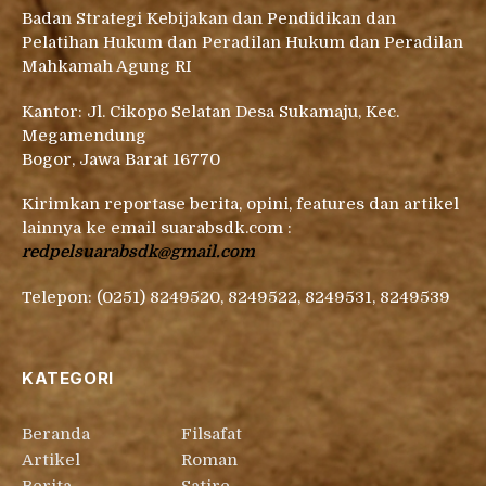
Badan Strategi Kebijakan dan Pendidikan dan
Pelatihan Hukum dan Peradilan Hukum dan Peradilan
Mahkamah Agung RI
Kantor: Jl. Cikopo Selatan Desa Sukamaju, Kec.
Megamendung
Bogor, Jawa Barat 16770
Kirimkan reportase berita, opini, features dan artikel
lainnya ke email suarabsdk.com :
redpelsuarabsdk@gmail.com
Telepon: (0251) 8249520, 8249522, 8249531, 8249539
KATEGORI
Beranda
Filsafat
Artikel
Roman
Berita
Satire