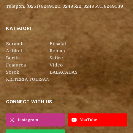
Telepon: (0251) 8249520, 8249522, 8249531, 8249539
KATEGORI
Beranda
Filsafat
Artikel
Roman
Berita
Satire
Features
Video
Sosok
BALACADAS
KRITERIA TULISAN
CONNECT WITH US
Instagram
YouTube