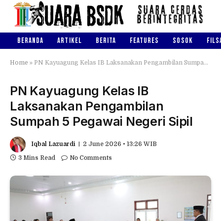
BERANDA
ARTIKEL
BERITA
FEATURES
SOSOK
FILS
Home
»
PN Kayuagung Kelas IB Laksanakan Pengambilan Sumpah 5 Pegawai Negeri Sipil
PN Kayuagung Kelas IB
Laksanakan Pengambilan
Sumpah 5 Pegawai Negeri Sipil
Iqbal Lazuardi
2 June 2026 • 13:26 WIB
3 Mins Read
No Comments