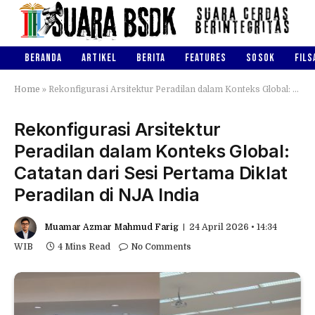
BERANDA
ARTIKEL
BERITA
FEATURES
SOSOK
FILS
Home
»
Rekonfigurasi Arsitektur Peradilan dalam Konteks Global: Catatan dari Sesi Pertama Diklat Peradilan di NJA India
Rekonfigurasi Arsitektur
Peradilan dalam Konteks Global:
Catatan dari Sesi Pertama Diklat
Peradilan di NJA India
Muamar Azmar Mahmud Farig
24 April 2026 • 14:34
WIB
4 Mins Read
No Comments