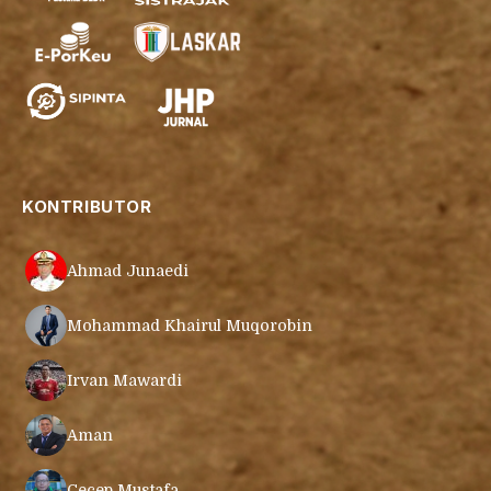
KONTRIBUTOR
Ahmad Junaedi
Mohammad Khairul Muqorobin
Irvan Mawardi
Aman
Cecep Mustafa