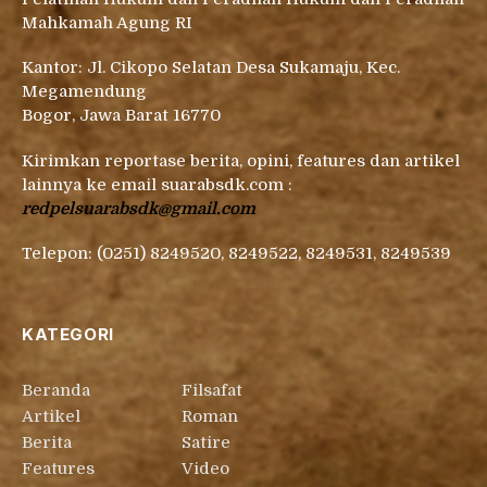
Mahkamah Agung RI
Kantor: Jl. Cikopo Selatan Desa Sukamaju, Kec.
Megamendung
Bogor, Jawa Barat 16770
Kirimkan reportase berita, opini, features dan artikel
lainnya ke email suarabsdk.com :
redpelsuarabsdk@gmail.com
Telepon: (0251) 8249520, 8249522, 8249531, 8249539
KATEGORI
Beranda
Filsafat
Artikel
Roman
Berita
Satire
Features
Video