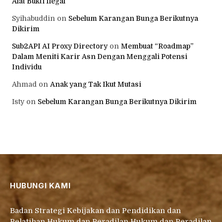
Alat Bukti Ilegal
Syihabuddin
on
Sebelum Karangan Bunga Berikutnya
Dikirim
Sub2API AI Proxy Directory
on
Membuat “Roadmap”
Dalam Meniti Karir Asn Dengan Menggali Potensi
Individu
Ahmad
on
Anak yang Tak Ikut Mutasi
Isty
on
Sebelum Karangan Bunga Berikutnya Dikirim
HUBUNGI KAMI
Badan Strategi Kebijakan dan Pendidikan dan
Pelatihan Hukum dan Peradilan Hukum dan Peradilan