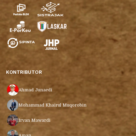
KONTRIBUTOR
Ahmad Junaedi
Mohammad Khairul Muqorobin
Irvan Mawardi
Aman