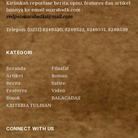
Kirimkan reportase berita, opini, features dan artikel
lainnya ke email suarabsdk.com :
redpelsuarabsdk@gmail.com
Telepon: (0251) 8249520, 8249522, 8249531, 8249539
KATEGORI
Beranda
Filsafat
Artikel
Roman
Berita
Satire
Features
Video
Sosok
BALACADAS
KRITERIA TULISAN
CONNECT WITH US