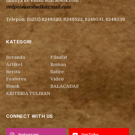
lainnya ke email suarabsdk.com :
redpelsuarabsdk@gmail.com
Telepon: (0251) 8249520, 8249522, 8249531, 8249539
KATEGORI
Beranda
Filsafat
Artikel
Roman
Berita
Satire
Features
Video
Sosok
BALACADAS
KRITERIA TULISAN
CONNECT WITH US
Instagram
YouTube