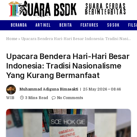
BERANDA
ARTIKEL
BERITA
FEATURES
SOSOK
FILS
Home
»
Upacara Bendera Hari-Hari Besar Indonesia: Tradisi Nasionalisme Yang Kurang Bermanfaat
Upacara Bendera Hari-Hari Besar
Indonesia: Tradisi Nasionalisme
Yang Kurang Bermanfaat
Muhammad Adiguna Bimasakti
25 May 2026 • 08:46
WIB
3 Mins Read
No Comments