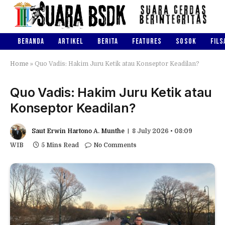
BERANDA
ARTIKEL
BERITA
FEATURES
SOSOK
FILS
Home
»
Quo Vadis: Hakim Juru Ketik atau Konseptor Keadilan?
Quo Vadis: Hakim Juru Ketik atau
Konseptor Keadilan?
Saut Erwin Hartono A. Munthe
8 July 2026 • 08:09
WIB
5 Mins Read
No Comments