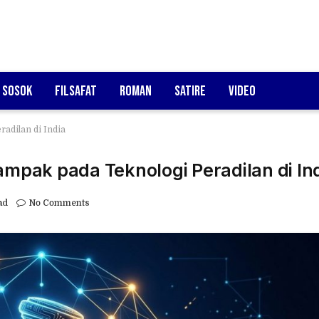
Sosok
Filsafat
Roman
Satire
Video
radilan di India
ampak pada Teknologi Peradilan di In
ad
No Comments