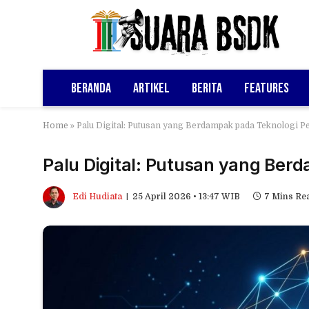
Beranda
Artikel
Berita
Features
Home
»
Palu Digital: Putusan yang Berdampak pada Teknologi Pe
Palu Digital: Putusan yang Berd
Edi Hudiata
25 April 2026 • 13:47 WIB
7 Mins Re