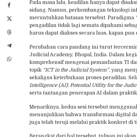
Pada masa lalu, keadilan hanya dapat disaks
sidang. Namun, perkembangan teknologi info
meruntuhkan batasan tersebut. Paradigma
pengadilan tidak lagi semata dipahami sebag
harus dapat diakses secara luas, kapan pun
Perubahan cara pandang ini turut tercermi
Judicial Academy, Bhopal, India. Dalam ke
komprehensif mengenai pemanfaatan TI dan
topik
“ICT in the Judicial System”
, yang meny
sekaligus keterbukaan proses peradilan. Sel
Intelligence (AI): Potential Utility for the Jud
serta tantangan penerapan AI dalam praktik 
Menariknya, kedua sesi tersebut menggunakan
menunjukkan bahwa transformasi digital dal
juga telah teruji melalui praktik konkret di 
Berangkat dari hal tersebut, tulisan ini a