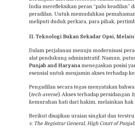
India merefleksikan peran “palu keadilan” 
peradilan. Untuk memudahkan pemahaman, se
meliputi duduk perkara, para pihak, perti
II. Teknologi Bukan Sekadar Opsi, Melai
Dalam perjalanan menuju modernisasi peradi
alat pendukung administratif. Namun, put
Punjab and Haryana
menegaskan posisi yan
esensial untuk menjamin akses terhadap ke
Pengadilan secara tegas menyatakan bahwa le
(
tech-averse
). Akses terhadap persidangan
h
kemurahan hati dari hakim, melainkan hak b
Berikut disajikan uraian singkat dan ters
v. The Registrar General, High Court of Punj