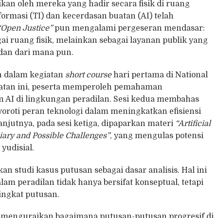
ikan oleh mereka yang hadir secara fisik di ruang
rmasi (TI) dan kecerdasan buatan (AI) telah
“Open Justice”
pun mengalami pergeseran mendasar:
ai ruang fisik, melainkan sebagai layanan publik yang
 dan dari mana pun.
n dalam kegiatan
short course
hari pertama di National
giatan ini, peserta memperoleh pemahaman
 AI di lingkungan peradilan. Sesi kedua membahas
oroti peran teknologi dalam meningkatkan efisiensi
anjutnya, pada sesi ketiga, dipaparkan materi
“Artificial
iciary and Possible Challenges”
, yang mengulas potensi
yudisial.
 studi kasus putusan sebagai dasar analisis. Hal ini
am peradilan tidak hanya bersifat konseptual, tetapi
tingkat putusan.
kan menguraikan bagaimana putusan-putusan progresif di