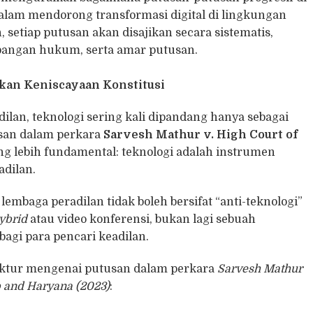
dalam mendorong transformasi digital di lingkungan
tiap putusan akan disajikan secara sistematis,
mbangan hukum, serta amar putusan.
nkan Keniscayaan Konstitusi
lan, teknologi sering kali dipandang hanya sebagai
usan dalam perkara
Sarvesh Mathur v. High Court of
g lebih fundamental: teknologi adalah instrumen
adilan.
mbaga peradilan tidak boleh bersifat “anti-teknologi”
ybrid
atau video konferensi, bukan lagi sebuah
agi para pencari keadilan.
truktur mengenai putusan dalam perkara
Sarvesh Mathur
ab and Haryana (2023)
: