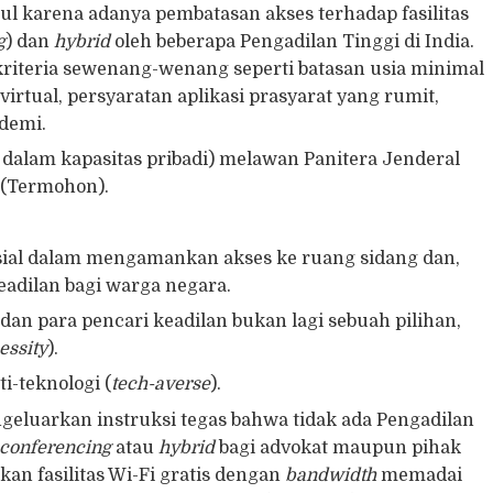
 karena adanya pembatasan akses terhadap fasilitas
g
) dan
hybrid
oleh beberapa Pengadilan Tinggi di India.
iteria sewenang-wenang seperti batasan usia minimal
irtual, persyaratan aplikasi prasyarat yang rumit,
ndemi.
alam kapasitas pribadi) melawan Panitera Jenderal
 (Termohon).
ial dalam mengamankan akses ke ruang sidang dan,
eadilan bagi warga negara.
an para pencari keadilan bukan lagi sebuah pilihan,
essity
).
i-teknologi (
tech-averse
).
uarkan instruksi tegas bahwa tidak ada Pengadilan
 conferencing
atau
hybrid
bagi advokat maupun pihak
an fasilitas Wi-Fi gratis dengan
bandwidth
memadai