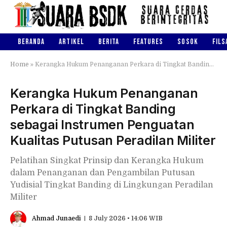
BERANDA
ARTIKEL
BERITA
FEATURES
SOSOK
FILS
Home
»
Kerangka Hukum Penanganan Perkara di Tingkat Banding sebagai Instrumen Penguatan Kualitas Putusan Peradilan Militer
Kerangka Hukum Penanganan
Perkara di Tingkat Banding
sebagai Instrumen Penguatan
Kualitas Putusan Peradilan Militer
Pelatihan Singkat Prinsip dan Kerangka Hukum
dalam Penanganan dan Pengambilan Putusan
Yudisial Tingkat Banding di Lingkungan Peradilan
Militer
Ahmad Junaedi
8 July 2026 • 14:06 WIB