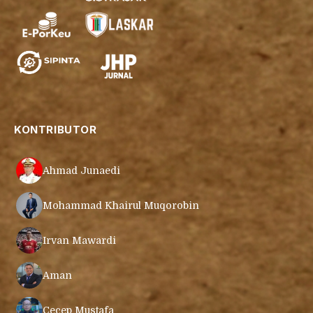
KONTRIBUTOR
Ahmad Junaedi
Mohammad Khairul Muqorobin
Irvan Mawardi
Aman
Cecep Mustafa