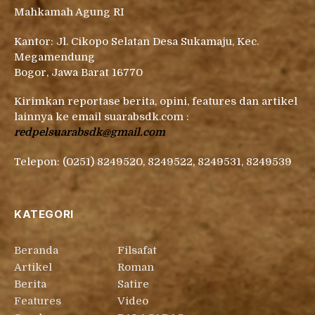
Mahkamah Agung RI
Kantor: Jl. Cikopo Selatan Desa Sukamaju, Kec.
Megamendung
Bogor, Jawa Barat 16770
Kirimkan reportase berita, opini, features dan artikel
lainnya ke email suarabsdk.com :
redpelsuarabsdk@gmail.com
Telepon: (0251) 8249520, 8249522, 8249531, 8249539
KATEGORI
Beranda
Filsafat
Artikel
Roman
Berita
Satire
Features
Video